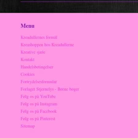
Menu
Kreadullernes formål
Kreashoppen hos Kreadullerne
Kreative sjæle
Kontakt
Handelsbetingelser
Cookies
Fortrydelsesformular
Forlaget Stjernelys - Børne bøger
Følg os på YouTube
Følg os på Instagram
Følg os på Facebook
Følg os på Pinterest
Sitemap