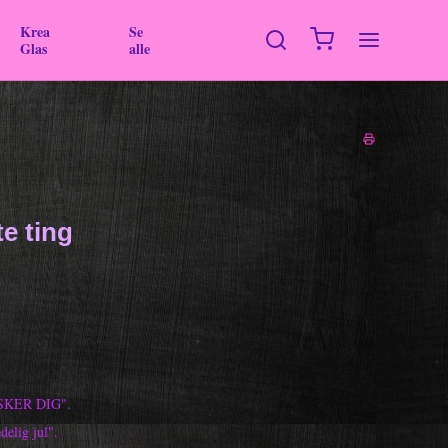
Krea
Se
Glas
alle
e ting
ELSKER DIG".
delig jul".