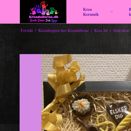
Krea
B
Keramik
Forside
/
Kreashoppen hos Kreadullerne
/
Krea Jul
/
Små nisse 
Mini mandler
Kæmpe mandler