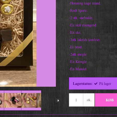
-Honning kage mand.
-Rødt hjerte.
-2 stk. snebolde.
-En skål risengrød.
-En ske.
-3stk lakrids konfekt.
-Et brød.
-2stk snegle
-En Kringle
-En Mandel
Lagerstatus:
På lager
KØB
stk.