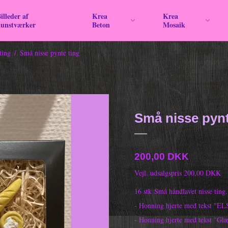
illeder af
Krea
Krea
kunstværker
Beton
Mosaik
ting
/
Små nisse pynte ting
Små nisse pynt
200,00 DKK
Vejl. udsalgspris 200,00 DKK
16 stk Små håndlavet nisse ting.
- Honning hjerte med tekst "
- Honning hjerte med tekst "Glæ