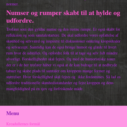
normer.
Numser og rumper skabt til at hylde og
udfordre.
Trofæer som den gyldne numse og den rustne rumpe. Er også skabt for
refleksion og som samtalestartere. De skal udfordre vores opfattelse af
skønhed og selvværd og inspirere til diskussioner omkring kropsidealer
og selvaccept. Samtidig kan de også bringe humor og glæde til hvert
rum hvor de udstilles. Og opfordre folk til at tage sig selv lidt mindre
alvorligt. Forskelligheder skal fejres. Og med de humoristiske toner
der er i de her trofæer håber vi også at de kan bidrage til at nedbryde
tabuer og skabe plads til samtaler om kroppens mange former og
størrelser. Hvor forskellighed skal fejres og
ikke fordømmes. Så lad os
udfordre traditionelle skønhedsstandarder og fejre kroppen og dens
mangfoldighed på en sjov og forfriskende måde.
Menu
Kreadullernes formål