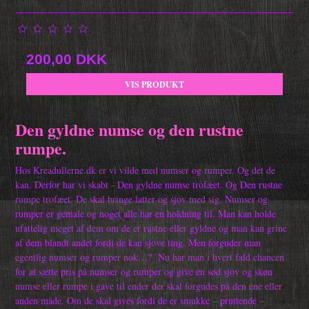
200,00 DKK
VIS PRODUKT
Den gyldne numse og den rustne
rumpe.
Hos Kreadullerne.dk er vi vilde med numser og rumper. Og det de
kan. Derfor har vi skabt - Den gyldne numse trofæet. Og Den rustne
rumpe trofæet. De skal bringe latter og sjov med sig. Numser og
rumper er geniale og noget alle har en holdning til. Man kan holde
ufattelig meget af dem om de er rustne eller gyldne og man kan grine
af dem blandt andet fordi de kan sjove ting. Men forguder man
egentlig numser og rumper nok…?
Nu har man i hvert fald chancen
for at sætte pris på numser og rumper og give en sød sjov og skøn
numse eller rumpe i gave til ender der skal forgudes på den ene eller
anden måde. Om de skal gives fordi de er smukke – pruttende –