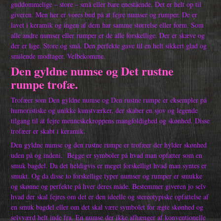
guddommelige – store – små eller bare enestående. Det er helt op til
giveren. Men her er vores bud på at fejre numser og rumper. De er
lavet i keramik og ingen af dem har samme størrelse eller form. Som
alle andre numser eller rumper er de alle forskellige. Der er skæve og
der er lige. Store og små. Den perfekte gave til en helt sikkert glad og
smilende modtager. Velbekomme.
Den gyldne numse og Det rustne
rumpe trofæ.
Trofæer som Den gyldne numse og Den rustne rumpe er eksempler på
humoristiske og unikke kunstværker, der skaber en sjov og legende
tilgang til at fejre menneskekroppens mangfoldighed og skønhed. Disse
trofæer er skabt i keramik.
Den gyldne numse og den rustne rumpe er trofæer der hylder skønhed
uden på og indeni.
Begge er symboler på hvad man opfatter som en
smuk bagdel. Da det heldigvis er meget forskelligt hvad man syntes er
smukt. Og da disse to forskellige typer numser og rumper er smukke
og skønne og perfekte på hver deres måde. Bestemmer giveren jo selv
hvad der skal fejres om det er den ideelle og stereotypiske opfattelse af
en smuk bagdel eller om det skal være symbolet for ægte skønhed og
selvværd helt inde fra. En numse der ikke afhænger af konventionelle