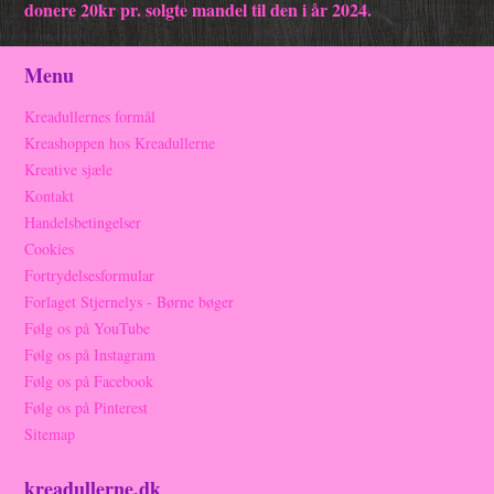
donere 20kr pr. solgte mandel til den i år 2024.
Menu
Kreadullernes formål
Kreashoppen hos Kreadullerne
Kreative sjæle
Kontakt
Handelsbetingelser
Cookies
Fortrydelsesformular
Forlaget Stjernelys - Børne bøger
Følg os på YouTube
Følg os på Instagram
Følg os på Facebook
Følg os på Pinterest
Sitemap
kreadullerne.dk