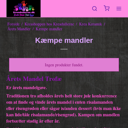
Forside
/
Kreashoppen hos Kreadullerne
/
Krea Keramik
/
Årets Mandler
/
Kæmpe mandler
Kæmpe mandler
Ingen produkter fundet.
Årets Mandel Trofæ
Er årets mandelgave.
Traditionen tro afholdes årets helt store jule konkurrence
om at finde og vinde årets mandel i enten risalamanden
eller risengrøden eller sågar is/anden dessert (hvis man ikke
kan lide/tåle risalamande/risengrød). Kampen om mandlen
fortsætter stadig år efter år.