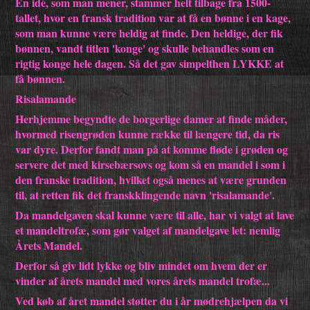
En idé, som man mener, stammer helt tilbage fra 1500-
tallet, hvor en fransk tradition var at få en bønne i en kage,
som man kunne være heldig at finde. Den heldige, der fik
bønnen, vandt titlen 'konge' og skulle behandles som en
rigtig konge hele dagen. Så det gav simpelthen LYKKE at
få bønnen.
Risalamande
Herhjemme begyndte de borgerlige damer at finde måder,
hvormed risengrøden kunne række til længere tid, da ris
var dyre. Derfor fandt man på at komme fløde i grøden og
servere det med kirsebærsovs og kom så en mandel i som i
den franske tradition, hvilket også menes at være grunden
til, at retten fik det franskklingende navn 'risalamande'.
Da mandelgaven skal kunne være til alle, har vi valgt at lave
et mandeltrofæ, som gør valget af mandelgave let: nemlig
Årets Mandel.
Derfor så giv lidt lykke og bliv mindet om hvem der er
vinder af årets mandel med vores årets mandel trofæ...
Ved køb af året mandel støtter du i år mødrehjælpen da vi