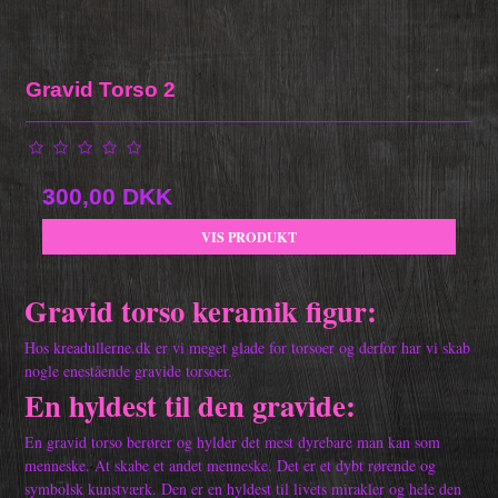
Gravid Torso 2
300,00 DKK
VIS PRODUKT
Gravid torso keramik figur:
Hos kreadullerne.dk er vi meget glade for torsoer og derfor har vi skab
nogle enestående gravide torsoer.
En hyldest til den gravide:
En gravid torso berører og hylder det mest dyrebare man kan som
menneske. At skabe et andet menneske. Det er et dybt rørende og
symbolsk kunstværk. Den er en hyldest til livets mirakler og hele den