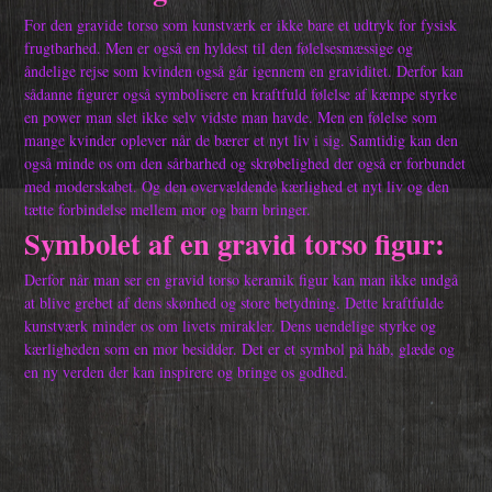
For den gravide torso som kunstværk er ikke bare et udtryk for fysisk
frugtbarhed. Men er også en hyldest til den følelsesmæssige og
åndelige rejse som kvinden også går igennem en graviditet. Derfor kan
sådanne figurer også symbolisere en kraftfuld følelse af kæmpe styrke
en power man slet ikke selv vidste man havde. Men en følelse som
mange kvinder oplever når de bærer et nyt liv i sig. Samtidig kan den
også minde os om den sårbarhed og skrøbelighed der også er forbundet
med moderskabet. Og den overvældende kærlighed et nyt liv og den
tætte forbindelse mellem mor og barn bringer.
Symbolet af en gravid torso figur:
Derfor når man ser en gravid torso keramik figur kan man ikke undgå
at blive grebet af dens skønhed og store betydning. Dette kraftfulde
kunstværk minder os om livets mirakler. Dens uendelige styrke og
kærligheden som en mor besidder. Det er et symbol på håb, glæde og
en ny verden der kan inspirere og bringe os godhed.