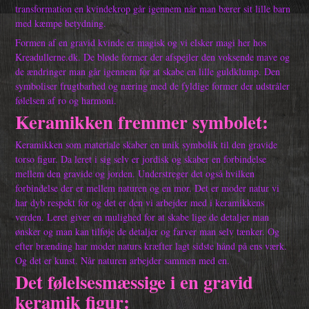
transformation en kvindekrop går igennem når man bærer sit lille barn
med kæmpe betydning.
Formen af en gravid kvinde er magisk og vi elsker magi her hos
Kreadullerne.dk. De bløde former der afspejler den voksende mave og
de ændringer man går igennem for at skabe en lille guldklump. Den
symboliser frugtbarhed og næring med de fyldige former der udstråler
følelsen af ro og harmoni.
Keramikken fremmer symbolet:
Keramikken som materiale skaber en unik symbolik til den gravide
torso figur. Da leret i sig selv er jordisk og skaber en forbindelse
mellem den gravide og jorden. Understreger det også hvilken
forbindelse der er mellem naturen og en mor. Det er moder natur vi
har dyb respekt for og det er den vi arbejder med i keramikkens
verden. Leret giver en mulighed for at skabe lige de detaljer man
ønsker og man kan tilføje de detaljer og farver man selv tænker. Og
efter brænding har moder naturs kræfter lagt sidste hånd på ens værk.
Og det er kunst. Når naturen arbejder sammen med en.
Det følelsesmæssige i en gravid
keramik figur: