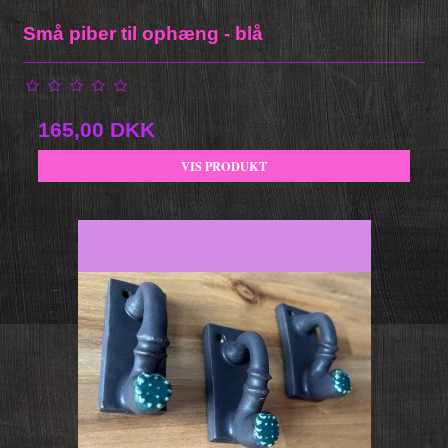
Små piber til ophæng - blå
165,00 DKK
VIS PRODUKT